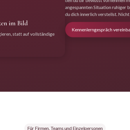
den du dir bewusst vornehmen mus
angespannten Situation ruhiger ble
du dich innerlich verstellst. Nich
ken im Bild
Kennenlerngespräch vereinb
ieren, statt auf vollständige
Für Firmen, Teams und Einzelpersonen