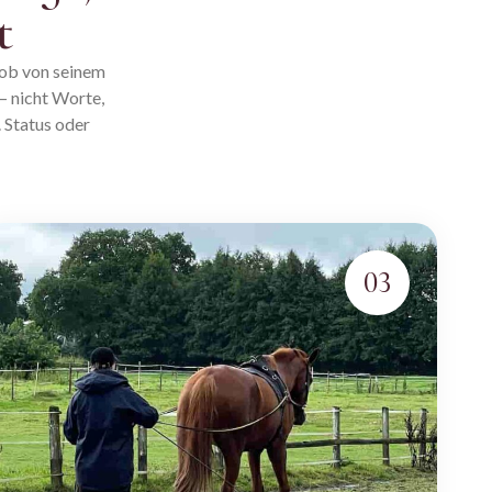
t
 ob von seinem
– nicht Worte,
. Status oder
03