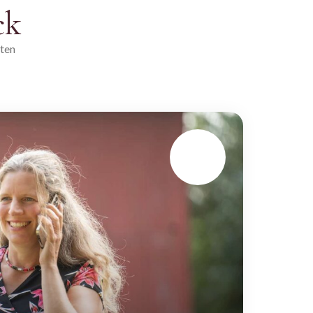
ck
eten