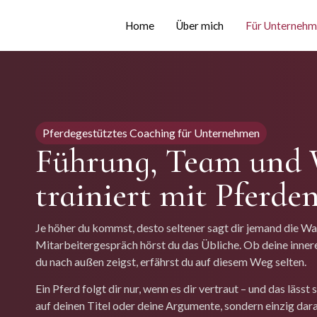
Home
Über mich
Für Unternehm
Pferdegestütztes Coaching für Unternehmen
Führung, Team und 
trainiert mit Pferde
Je höher du kommst, desto seltener sagt dir jemand die Wah
Mitarbeitergespräch hörst du das Übliche. Ob deine inner
du nach außen zeigst, erfährst du auf diesem Weg selten.
Ein Pferd folgt dir nur, wenn es dir vertraut – und das lässt 
auf deinen Titel oder deine Argumente, sondern einzig dar